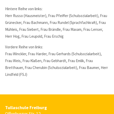
Hintere Reihe von links:
24h
/ 365days
Herr Russo (Hausmeister), Frau Pfeiffer (Schulsozialarbeit), Frau
Grünecker, Frau Bachmann, Frau Rundel (Sprachfachkraft), Frau
Mühleis, Frau Siebert, Frau Brändle, Frau Maxam, Frau Lenser,
We offer support for our customers
Herr Hog, Frau Leupold, Frau Erschig
Mon - Fri 8:00am - 5:00pm
(GMT +1)
Vordere Reihe von links:
Get in touch
Frau Winckler, Frau Harder, Frau Gerhards (Schulsozialarbeit),
Cybersteel Inc.
Frau Weis, Frau Klaßen, Frau Gebhardt, Frau Emlik, Frau
376-293 City Road, Suite 600
Bretthauer, Frau Cherubin (Schulsozialarbeit), Frau Baumer, Herr
San Francisco, CA 94102
Lindfeld (FSJ)
Have any questions?
+44 1234 567 890
Drop us a line
Tullaschule Freiburg
info@yourdomain.com
Offenburger Str. 12