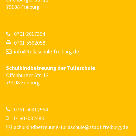
79108 Freiburg
About us
Lorem ipsum dolor sit amet, consectetuer adipiscing
elit.
0761 2017394
Aenean commodo ligula eget dolor. Aenean massa. Cum
0761 5562058
sociis natoque penatibus et magnis dis parturient montes,
info@tullaschule-freiburg.de
nascetur ridiculus mus. Donec quam felis, ultricies nec.
Schulkindbetreuung der Tullaschule
Offenburger Str. 12
79108 Freiburg
0761 50312954
01603032483
schulkindbetreuung-tullaschule@stadt.freiburg.de