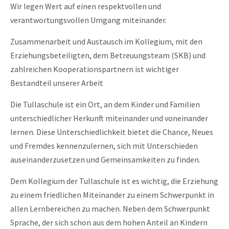
Wir legen Wert auf einen respektvollen und
verantwortungsvollen Umgang miteinander.
24h
/ 365days
Zusammenarbeit und Austausch im Kollegium, mit den
Erziehungsbeteiligten, dem Betreuungsteam (SKB) und
zahlreichen Kooperationspartnern ist wichtiger
We offer support for our customers
Mon - Fri 8:00am - 5:00pm
(GMT +1)
Bestandteil unserer Arbeit
Get in touch
Die Tullaschule ist ein Ort, an dem Kinder und Familien
unterschiedlicher Herkunft miteinander und voneinander
Cybersteel Inc.
lernen. Diese Unterschiedlichkeit bietet die Chance, Neues
376-293 City Road, Suite 600
San Francisco, CA 94102
und Fremdes kennenzulernen, sich mit Unterschieden
auseinanderzusetzen und Gemeinsamkeiten zu finden.
Have any questions?
Dem Kollegium der Tullaschule ist es wichtig, die Erziehung
+44 1234 567 890
zu einem friedlichen Miteinander zu einem Schwerpunkt in
Drop us a line
allen Lernbereichen zu machen. Neben dem Schwerpunkt
info@yourdomain.com
Sprache, der sich schon aus dem hohen Anteil an Kindern