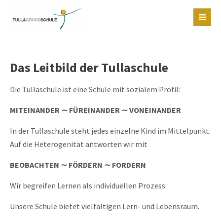
Login
Benutzername
Das Leitbild der Tullaschule
Passwort
Die Tullaschule ist eine Schule mit sozialem Profil:
MITEINANDER ∼ FÜREINANDER ∼ VONEINANDER
In der Tullaschule steht jedes einzelne Kind im Mittelpunkt.
Auf die Heterogenität antworten wir mit
Register
|
Lost your password?
BEOBACHTEN ∼ FÖRDERN ∼ FORDERN
Support
Wir begreifen Lernen als individuellen Prozess.
Lorem ipsum dolor sit amet:
Unsere Schule bietet vielfältigen Lern- und Lebensraum.