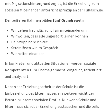
mit Migrationshintergrund ergibt, ist die Erziehung zum
About us
sozialen Miteinander Unterrichtsprinzip an der Tullaschule.
Lorem ipsum dolor sit amet, consectetuer adipiscing
Den äußeren Rahmen bilden
fünf Grundregeln
:
elit.
Wir gehen freundlich und fair miteinander um
Aenean commodo ligula eget dolor. Aenean massa. Cum
Wir wollen, dass alle ungestört lernen können
sociis natoque penatibus et magnis dis parturient montes,
Bei Stopp höre ich auf
nascetur ridiculus mus. Donec quam felis, ultricies nec.
Streit lösen wir im Gespräch
Wir helfen einander
In konkreten und aktuellen Situationen werden soziale
Kompetenzen zum Thema gemacht, eingeübt, reflektiert
und analysiert.
Neben der Erziehungsarbeit in der Schule ist die
Einbeziehung des Elternhauses ein weiterer wichtiger
Baustein unseres sozialen Profils. Nur wenn Schule und
Elternhaus sich über Erziehung austauschen und die teils