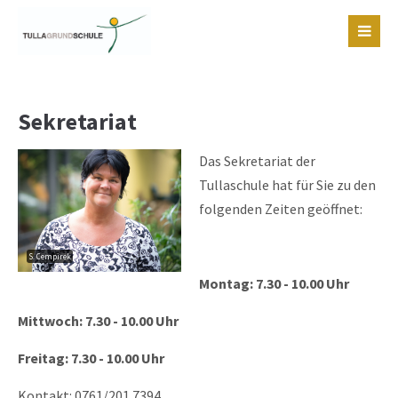
Login
Benutzername
Sekretariat
Passwort
Das Sekretariat der
Tullaschule hat für Sie zu den
folgenden Zeiten geöffnet:
S. Cempirek
Montag: 7.30 - 10.00 Uhr
Register
|
Lost your password?
Mittwoch: 7.30 - 10.00 Uhr
Support
Freitag: 7.30 - 10.00 Uhr
Lorem ipsum dolor sit amet:
Kontakt: 0761/201 7394